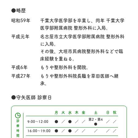
●略歴
昭和59年
千葉大学医学部を卒業し、同年 千葉大学
医学部附属病院 整形外科に入局。
平成元年
名古屋市立大学医学部附属病院 整形外科
に入局。
その後、大垣市民病院整形外科などで臨
床経験を重ねる。
平成6年
もりや整形外科を開院。
平成27年
もりや整形外科院長職を草田医師へ継
承。
●守矢医師 診察日
月
火
水
木
金
土
日
祝
第2・第4
診
9:00〜12:00
●
／
●
／
／
／
／
●
療
時
16:00〜19:00
●
／
●
／
／
／
／
／
間