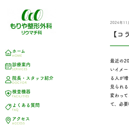
2024年11
【コ
ホーム
HOME
最近の2
診療案内
いイメー
SERVICES
院長・スタッフ紹介
る人が増
DOCTOR
見られる
検査機器
変わって
FACILITIES
て、必要
よくある質問
FAQ
アクセス
ACCESS